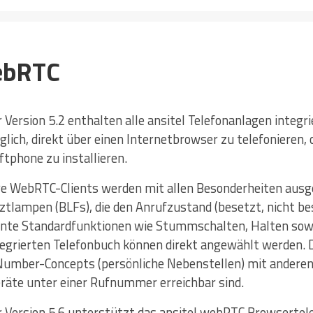
WebRTC
r Version 5.2 enthalten alle ansitel Telefonanlagen integ
glich, direkt über einen Internetbrowser zu telefonieren,
ftphone zu installieren.
e WebRTC-Clients werden mit allen Besonderheiten ausgest
ztlampen (BLFs), die den Anrufzustand (besetzt, nicht be
nte Standardfunktionen wie Stummschalten, Halten sowi
tegrierten Telefonbuch können direkt angewählt werden. 
umber-Concepts (persönliche Nebenstellen) mit anderen
räte unter einer Rufnummer erreichbar sind.
r Version 5.6 unterstützt das ansitel webRTC Browsertel