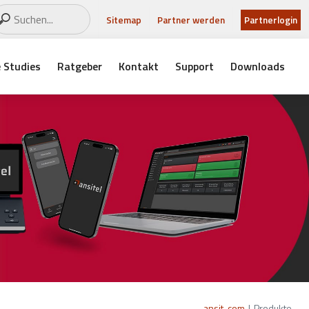
Sitemap
Partner werden
Partnerlogin
 Studies
Ratgeber
Kontakt
Support
Downloads
ansit-com
|
Produkte