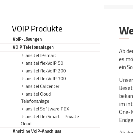
VOIP Produkte
VoIP-Lösungen
VOIP Telefonanlagen
Ab de
ansitel IPsmart
es mö
ansitel flexVoIP 50
ein So
ansitel flexVoIP 200
ansitel flexVoIP 700
Unser
ansitel Callcenter
Beset
ansitel Cloud
bekan
Telefonanlage
im in
ansitel Software PBX
One-N
ansitel flexSmart - Private
Endge
Cloud
ansitline VoIP-Anschluss
Ab de