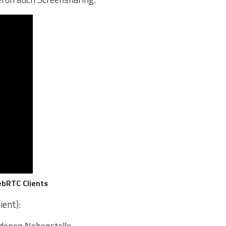
webRTC Clients
ient):
ndenen Nebenstelle