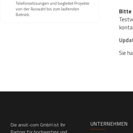
Telefonielösungen und begleitet Projekte
von der Auswahl bis zum laufenden
Bitte
Betrieb.
Testve
kontak
Upda
Sie h
UNTERNEHMEN
Die ansit-com GmbH ist Ihr
Partner für hochwertige und