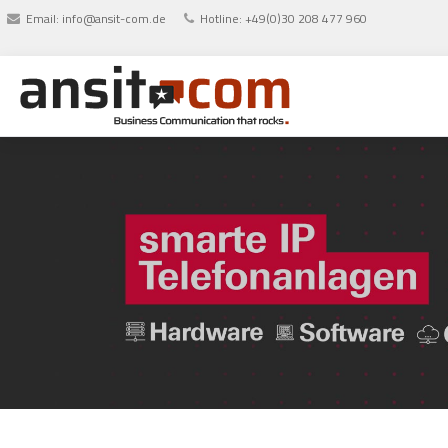
Email:
info@ansit-com.de
Hotline: +49(0)30 208 477 960