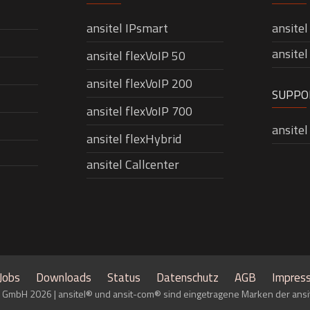
ansitel IPsmart
ansite
ansitel
ansitel flexVoIP 50
ansitel flexVoIP 200
SUPPO
ansitel flexVoIP 700
ansite
ansitel flexHybrid
ansitel Callcenter
Jobs
Downloads
Status
Datenschutz
AGB
Impres
 GmbH 2026 | ansitel® und ansit-com® sind eingetragene Marken der an