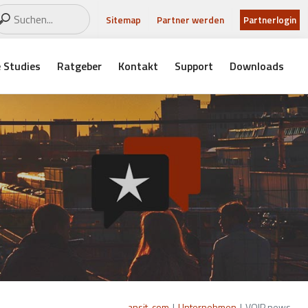
Sitemap
Partner werden
Partnerlogin
 Studies
Ratgeber
Kontakt
Support
Downloads
ansit-com
|
Unternehmen
|
VOIP news