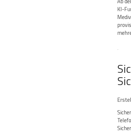
Ab de
KI-Fu
Mediv
provi
mehre
Si
Si
Erste
Siche
Telef
Siche