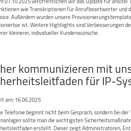
m 07.10.2025 veröffentlichen wir das Update für ansitel
nktionen wie Transkriptionen für Anrufbeantworter und 
oice. Außerdem wurden unsere Provisionierungstemplates 
sionierbar ist. Weitere Highliights sind Verbesserungen 
rer kleinerer, individueller Kundenwünsche.
cher kommunizieren mit u
cherheitsleitfaden für IP-S
llt am: 16.06.2025
re Telefonie beginnt nicht beim Gespräch, sondern bei der
onanlagen sollte man die wichtigsten Sicherheitsmaßna
rheitsleitfaden erstellt. Dieser zeigt Administratoren, E