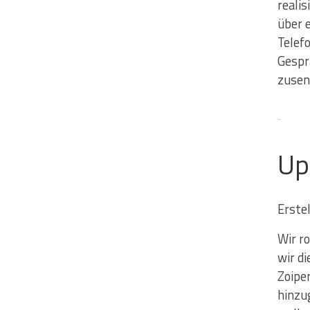
realis
über 
Telef
Gespr
zusen
Up
Erste
Wir ro
wir d
Zoipe
hinzu