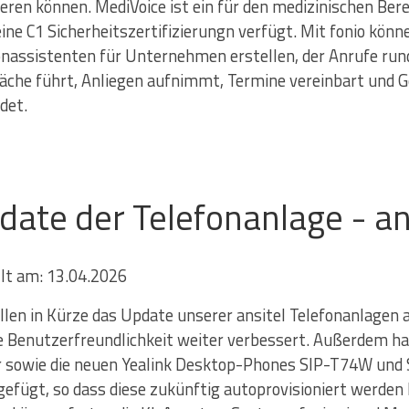
ieren können. MediVoice ist ein für den medizinischen Ber
eine C1 Sicherheitszertifizierungn verfügt. Mit fonio kön
onassistenten für Unternehmen erstellen, der Anrufe ru
äche führt, Anliegen aufnimmt, Termine vereinbart un
det.
date der Telefonanlage - an
llt am: 13.04.2026
llen in Kürze das Update unserer ansitel Telefonanlagen a
ie Benutzerfreundlichkeit weiter verbessert. Außerdem h
r sowie die neuen Yealink Desktop-Phones SIP-T74W und 
gefügt, so dass diese zukünftig autoprovisioniert werden