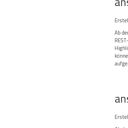
an
Erste
Ab dem
REST-
Highl
könne
aufge
an
Erste