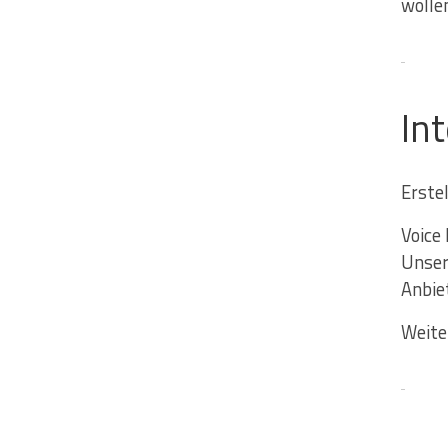
wolle
In
Erste
Voice
Unser
Anbie
Weite