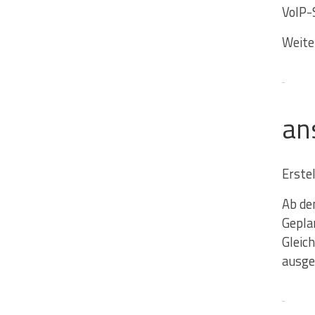
VoIP-
Weite
an
Erste
Ab de
Gepla
Gleich
ausger