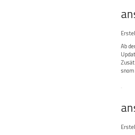
an
Erste
Ab de
Updat
Zusät
snom 
an
Erste